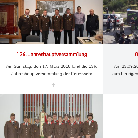
136. Jahreshauptversammlung
O
Am Samstag, den 17. März 2018 fand die 136.
Am 23.09.20
Jahreshauptversammlung der Feuerwehr
zum heurigen 
Obsteig im Gerätehaus statt. Kommandant
der Startsc
MÄRZ 18
5837
22
Reinhard Auer
SEP. 26
12
Erich Mirth konnte neben 41 erschienen
Besucher a
Feuerwehrkameraden auch Vizebürgermeister
Zielspritzen
Alexander Egger, BFK Hubert Fischer und den
Mitfahren m
Kommandanten der PI Nassereith Kurt
jedes kleine
Berghammer begrüßen.
dabei. Die gr
die Drehleiter 
Nach dem Feststellen der Beschlussfähigkeit
Möglichke
und dem Totengedenken blickte Kommandant