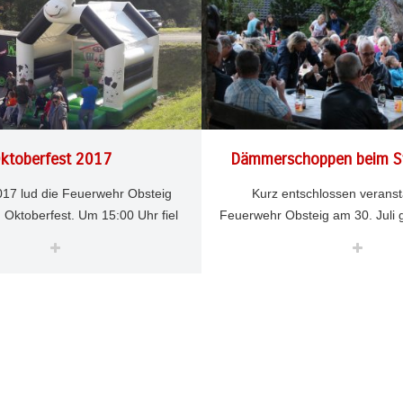
ktoberfest 2017
Dämmerschoppen beim St
17 lud die Feuerwehr Obsteig
Kurz entschlossen veransta
Oktoberfest. Um 15:00 Uhr fiel
Feuerwehr Obsteig am 30. Juli
huss, wo vor allem die kleinen
den Larchguggern, einer Gr
462
6
Reinhard Auer
AUG. 4
8853
2
R
uf ihre Rechnung kamen. Bei
Obsteig, einen Dämmerscho
, Austoben in der Hüpfburg oder
Mooswaldsiedlung. Auf G
it dem Feuerwehrauto war für
aufkommenden Gewitter 
 aber auch größere Kind etwas
Durchführung bis zum Beginn e
oße Attraktion am Nachmittag war
das Wetter hatte aber dann doc
Silz – hier hatte jeder einmal die
mit uns. Mehr als 100 Besuche
it, mit den Silzer Kameraden
aus der Siedlung, kamen und 