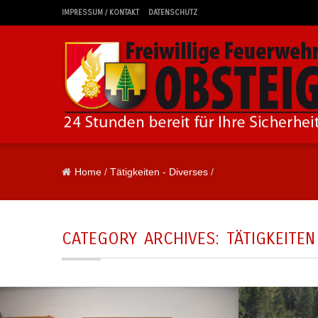
IMPRESSUM / KONTAKT
DATENSCHUTZ
Home
/
Tätigkeiten - Diverses
/
CATEGORY ARCHIVES:
TÄTIGKEITEN