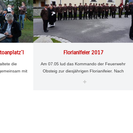
oanplatz´l
Florianifeier 2017
ltete die
Am 07.05 lud das Kommando der Feuerwehr
 gemeinsam mit
Obsteig zur diesjährigen Florianifeier. Nach
uppe der MK
dem Einzug vom Hotel Stern zur Kirche und
einhard Auer
MAI 7
4234
3
Reinhard Auer
ppen in der
der feierlichen Florianimesse, welche von
rund der
Pfarrer Andreas Rolli zelebriert und von der
war die
MK Obsteig umrahmt wurde, fand die
twas unsicher,
anschließende Florianfeier im Hotel Stern
h ein Einsehen
statt. Nach erfolgtem Bieranstich durch das
r, vorwiegend
Kommando, das Fass wurde von Sternwirt
genossen den
Rene Föger spendiert, wurde im Rahmen des