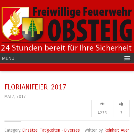
FLORIANIFEIER 2017
MAI 7, 2017
4233
3
Category:
Einsätze
,
Tätigkeiten - Diverses
Written by:
Reinhard Auer