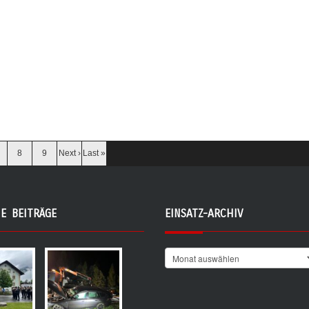
Bei zünftiger Blasmusik durch 
 Notrufsystem Tirols gab.
Larchgugger und echten Gaum
 liesen wir den Tag im Gasthaus
Oktoberfestbier und Stelze vo
er bei leckerem Essen und
ordentlich gefeiert. Anschließe
n Beisammensein ausklingen.
Pettnauer Buam bis spät Aben
Stimmung in der Oktoberfe
ag für KameradInnen mit Familie
Im Barzelt wurde bis in den Mo
ing damit zu Ende.
Herzlichen Dank auch an all u
ohne die ein solches Fest nich
8
9
Next ›
Last »
und an die beiden Musik
Ein besonderer Dank ergeht
Sponsoren und Gönner, die 
E BEITRÄGE
EINSATZ-ARCHIV
finanziell unterstützt 
-Bauservice Maure
-Baustoffe Schennach E
-Erdbau Kail
-Holzbau Falbeson
-Holzbau Stoll