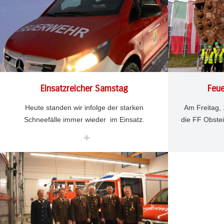
Einsatzreicher Samstag
Feu
Heute standen wir infolge der starken
Am Freitag,
Schneefälle immer wieder im Einsatz.
die FF Obstei
Eisenbahn
Auto im Graben
DEZ. 2
1397
0
Fitsch
NOV. 13
1
Umgestürzte Bäume
Eine geführt
Wasserschaden
durch die 
faszinierende
Straßensperrung
unter Tage. 
Aufgrund des Stromausfalls war die
durch die 
Feuerwehrhalle ab dem Nachmittag besetzt
Betriebsleite