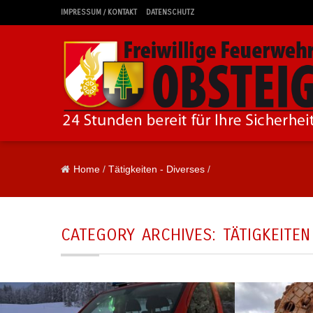
IMPRESSUM / KONTAKT
DATENSCHUTZ
Home
/
Tätigkeiten - Diverses
/
CATEGORY ARCHIVES:
TÄTIGKEITEN