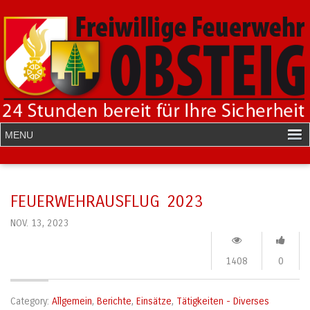
FEUERWEHRAUSFLUG 2023
NOV. 13, 2023
1408
0
Category:
Allgemein
,
Berichte
,
Einsätze
,
Tätigkeiten - Diverses