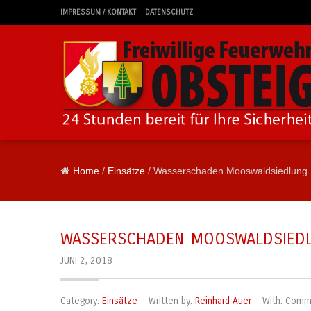
IMPRESSUM / KONTAKT
DATENSCHUTZ
Home
/
Einsätze
/ Wasserschaden Mooswaldsiedlung
WASSERSCHADEN MOOSWALDSIED
JUNI 2, 2018
Category:
Einsätze
Written by:
Reinhard Auer
With:
Comme