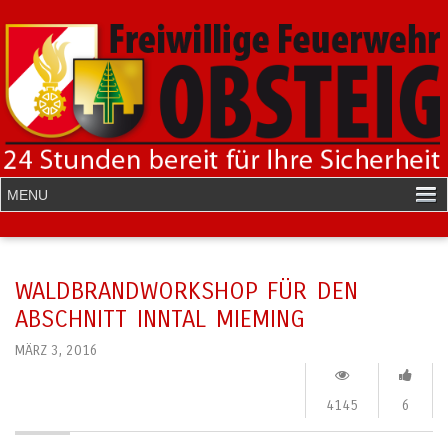
WALDBRANDWORKSHOP FÜR DEN
ABSCHNITT INNTAL MIEMING
MÄRZ 3, 2016
4145
6