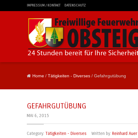
IMPRESSUM / KONTAKT
DATENSCHUTZ
Home
/
Tätigkeiten - Diverses
/ Gefahrgutübung
GEFAHRGUTÜBUNG
MAI 6, 2015
Category:
Tätigkeiten - Diverses
Written by:
Reinhard Auer