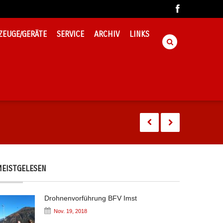
ZEUGE/GERÄTE
SERVICE
ARCHIV
LINKS
EISTGELESEN
Drohnenvorführung BFV Imst
Nov. 19, 2018