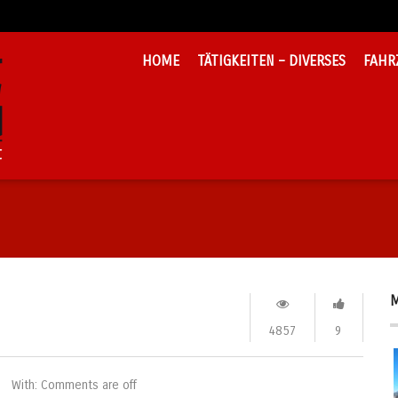
HOME
TÄTIGKEITEN – DIVERSES
FAHR
M
4857
9
With:
Comments are off