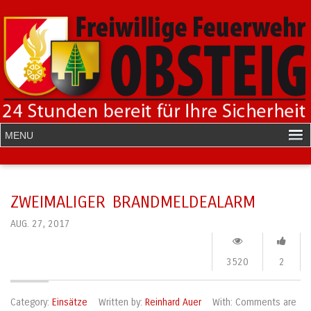
ZWEIMALIGER BRANDMELDEALARM
AUG. 27, 2017
3520
2
Category:
Einsätze
Written by:
Reinhard Auer
With:
Comments are