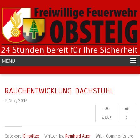
RAUCHENTWICKLUNG DACHSTUHL
JUNI 7, 2019
4466
2
Category:
Einsätze
Written by:
Reinhard Auer
With:
Comments are