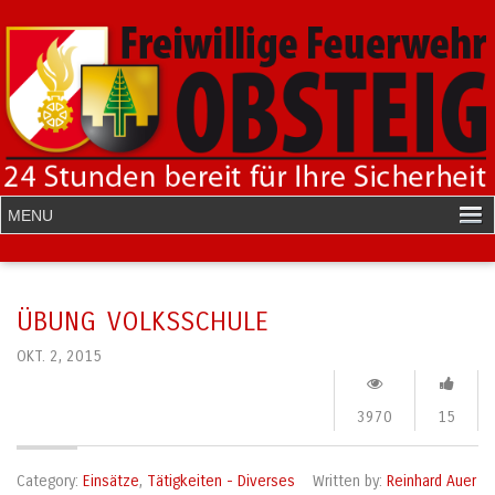
ÜBUNG VOLKSSCHULE
OKT. 2, 2015
3970
15
Category:
Einsätze
,
Tätigkeiten - Diverses
Written by:
Reinhard Auer