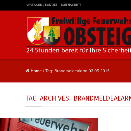
IMPRESSUM / KONTAKT
DATENSCHUTZ
Home
/ Tag: Brandmeldealarm 03.05.2016
TAG ARCHIVES:
BRANDMELDEALARM