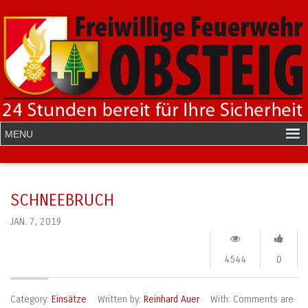
SCHNEEBRUCH
JAN. 7, 2019
4544
0
Category:
Einsätze
Written by:
Reinhard Auer
With:
Comments are