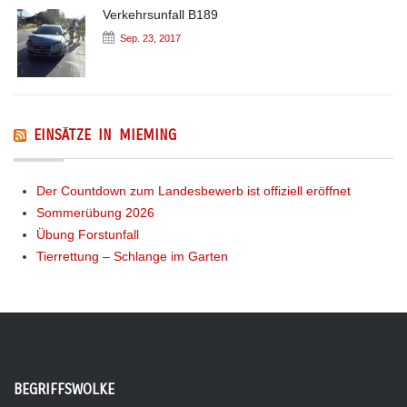
Verkehrsunfall B189
Sep. 23, 2017
EINSÄTZE IN MIEMING
Der Countdown zum Landesbewerb ist offiziell eröffnet
Sommerübung 2026
Übung Forstunfall
Tierrettung – Schlange im Garten
BEGRIFFSWOLKE