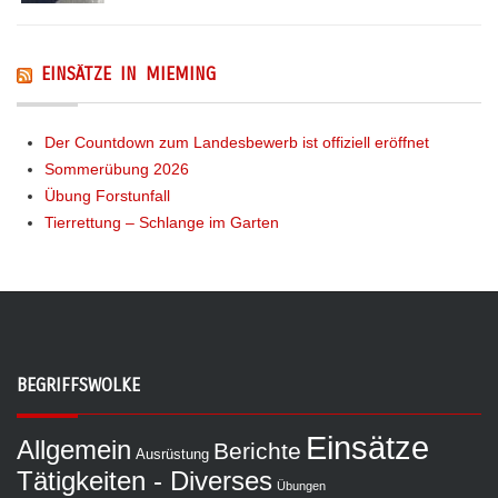
EINSÄTZE IN MIEMING
Der Countdown zum Landesbewerb ist offiziell eröffnet
Sommerübung 2026
Übung Forstunfall
Tierrettung – Schlange im Garten
BEGRIFFSWOLKE
Einsätze
Allgemein
Berichte
Ausrüstung
Tätigkeiten - Diverses
Übungen