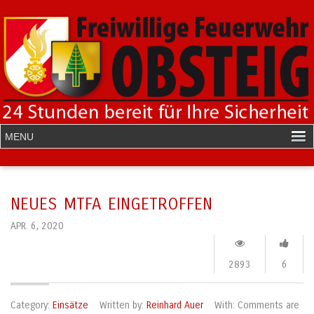
NEUES MTFA EINGETROFFEN
APR. 6, 2020
2893
6
Category:
Einsätze
Written by:
Reinhard Auer
With:
Comments are