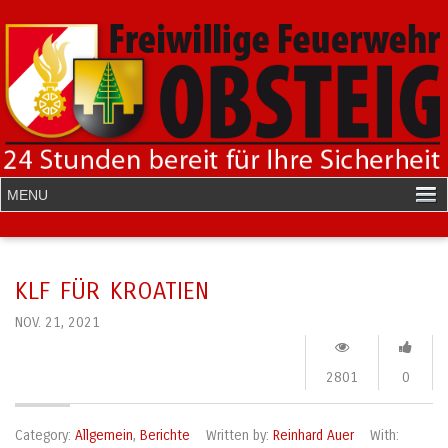
KLF FÜR KROATIEN
NOV. 21, 2021
2801
0
Category:
Allgemein
,
Berichte
Written by:
Reinhard Auer
With: