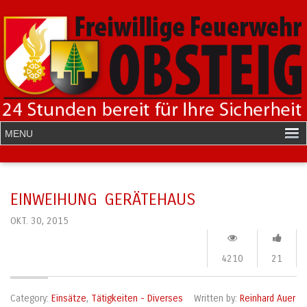
EINWEIHUNG GERÄTEHAUS
OKT. 30, 2015
4210
21
Category:
Einsätze
,
Tätigkeiten - Diverses
Written by:
Reinhard Auer