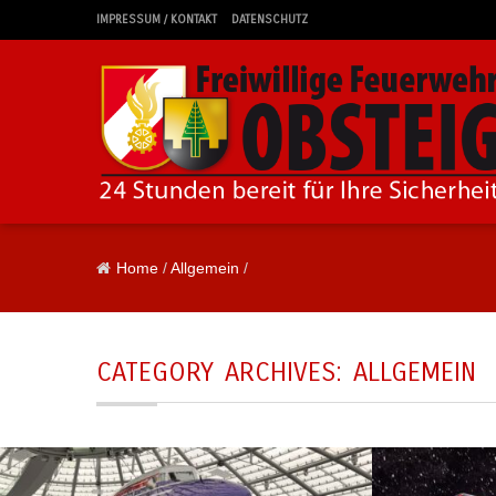
IMPRESSUM / KONTAKT
DATENSCHUTZ
Home
/
Allgemein
/
CATEGORY ARCHIVES:
ALLGEMEIN