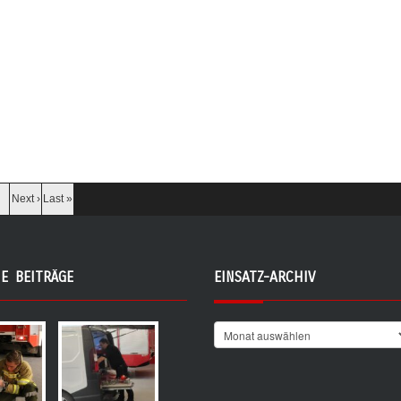
um ein weiteres Abrutschen zu
sie ihr Können unter Beweis st
verhindern.
Ein besonderes Erlebnis war n
ache mit Polizei und Fahrer
die Fahrt mit dem Feuerwehrau
itere Sicherungsmaßnahmen
sich so mancher Nachwuchs s
durchgeführt.
richtiger Feuerwehrmann ode
Feuerwehrfrau.
s wurde die Verkehrsregelung
n, bis die Fahrbahn wieder
In der Festhalle herrschte be
gegeben werden konnte.
Für die musikalische Unterhalt
Granstein Echo
und auch kuli
Next ›
Last »
ar nach ca. 2 Stunden beendet.
einiges geboten: knusprige Ste
Im Einsatz standen:
Hendln und frisch gezapftes Bie
– FF Obsteig
Wünsche offen.
E BEITRÄGE
EINSATZ-ARCHIV
– PI Nassereith
Ein großes Dankeschön geht a
– PI Silz
die mit uns gefeiert habe
traßenmeister Haiming
Nachbarfeuerwehren und
Kameradinnen und Kamerad
Abschnitt Inntal-Miem
Ebenso bedanken wir uns herzl