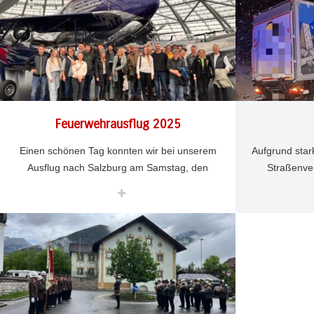
Feuerwehrausflug 2025
Einen schönen Tag konnten wir bei unserem
Aufgrund star
Ausflug nach Salzburg am Samstag, den
Straßenver
29.11.25 erleben.
Rutsche
NOV. 30
638
1
Fitsch
NOV. 21
6
Ausweichm
Unser Ausflug führte uns in die Mozartstadt
Das Fahrzeu
Salzburg.
Stehen und
Wir starteten bereits um 07:00 Uhr und legten
Oberflä
unseren ersten Zwischenstopp in Kematen
ein, wo wir beim Bäcker Ruetz gemeinsam
Die Einsatzst
frühstückten.
und der fl
Anschließend 