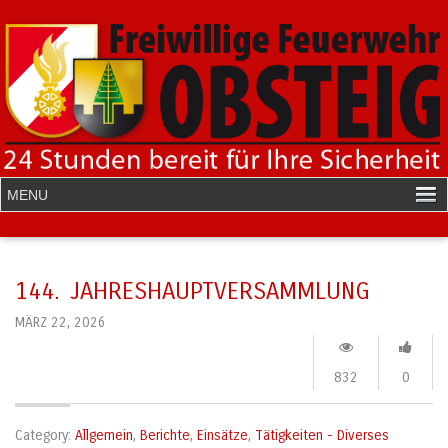
144. JAHRESHAUPTVERSAMMLUNG
MÄRZ 22, 2026
832
0
Category:
Allgemein
,
Berichte
,
Einsätze
,
Tätigkeiten - Diverses