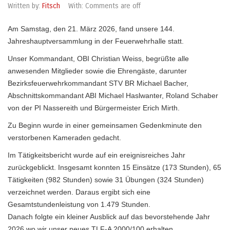
Written by:
Fitsch
With:
Comments are off
Am Samstag, den 21. März 2026, fand unsere 144.
Jahreshauptversammlung in der Feuerwehrhalle statt.
Unser Kommandant, OBI Christian Weiss, begrüßte alle
anwesenden Mitglieder sowie die Ehrengäste, darunter
Bezirksfeuerwehrkommandant STV BR Michael Bacher,
Abschnittskommandant ABI Michael Haslwanter, Roland Schaber
von der PI Nassereith und Bürgermeister Erich Mirth.
Zu Beginn wurde in einer gemeinsamen Gedenkminute den
verstorbenen Kameraden gedacht.
Im Tätigkeitsbericht wurde auf ein ereignisreiches Jahr
zurückgeblickt. Insgesamt konnten 15 Einsätze (173 Stunden), 65
Tätigkeiten (982 Stunden) sowie 31 Übungen (324 Stunden)
verzeichnet werden. Daraus ergibt sich eine
Gesamtstundenleistung von 1.479 Stunden.
Danach folgte ein kleiner Ausblick auf das bevorstehende Jahr
2026 wo wir unser neues TLF-A 2000/100 erhalten.