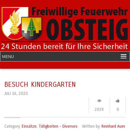
BESUCH KINDERGARTEN
JULI 16, 2020
2039
0
Category:
Einsätze
,
Tätigkeiten - Diverses
Written by:
Reinhard Auer