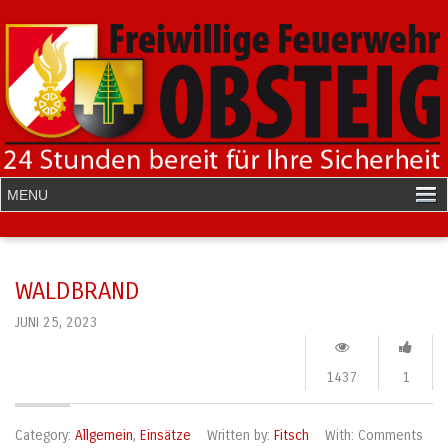
WALDBRAND
JUNI 25, 2023
1437
1
Category:
Allgemein
,
Einsätze
Written by:
Fitsch
With:
Comments