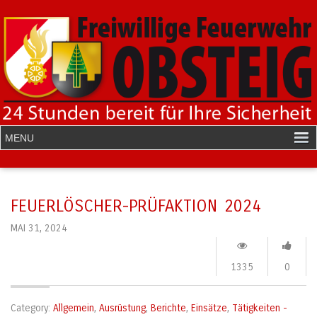
FEUERLÖSCHER-PRÜFAKTION 2024
MAI 31, 2024
1335
0
Category:
Allgemein
,
Ausrüstung
,
Berichte
,
Einsätze
,
Tätigkeiten -